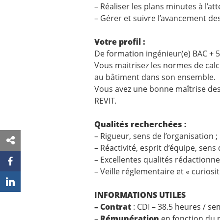
– Réaliser les plans minutes à l’at
– Gérer et suivre l’avancement des
Votre profil :
De formation ingénieur(e) BAC + 5
Vous maitrisez les normes de cal
au bâtiment dans son ensemble.
Vous avez une bonne maîtrise des
REVIT.
Qualités recherchées :
– Rigueur, sens de l’organisation ;
– Réactivité, esprit d’équipe, sen
– Excellentes qualités rédactionnel
– Veille réglementaire et « curios
INFORMATIONS UTILES
– Contrat
: CDI – 38.5 heures / s
–
Rémunération
en fonction du p