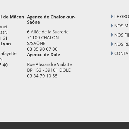
LE GR
al de Mâcon
Agence de Chalon-sur-
Saône
NOS MÉ
nnet
6 Allée de la Sucrerie
CON
NOS FI
71100 CHALON
1 61
S/SAÔNE
 Lyon
NOS R
03 85 90 07 00
afayette
CONTA
Agence de Dole
N
Rue Alexandre Vialatte
7 40
BP 153 - 39101 DOLE
03 84 79 10 55