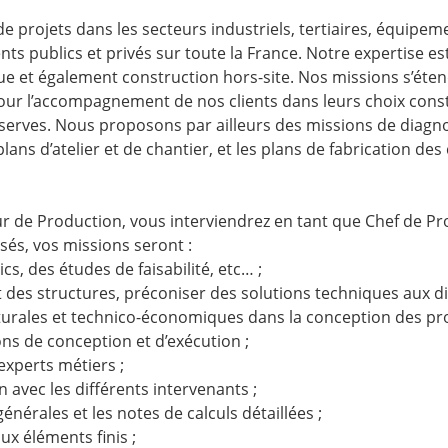
e projets dans les secteurs industriels, tertiaires, équipem
ients publics et privés sur toute la France. Notre expertise 
que et également construction hors-site. Nos missions s’éte
pour l’accompagnement de nos clients dans leurs choix cons
réserves. Nous proposons par ailleurs des missions de diagno
plans d’atelier et de chantier, et les plans de fabrication de
ur de Production, vous interviendrez en tant que Chef de Pr
isés, vos missions seront :
cs, des études de faisabilité, etc… ;
des structures, préconiser des solutions techniques aux di
cturales et technico-économiques dans la conception des pro
ons de conception et d’exécution ;
experts métiers ;
n avec les différents intervenants ;
énérales et les notes de calculs détaillées ;
ux éléments finis ;