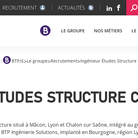
RECRUTEMENT
ACTUALITÉS
LE GROUPE
NOS MÉTIERS
LE
>
>
>
 :
BTP.IS
Le groupe
Recrutement
Ingénieur Études Structure
TUDES STRUCTURE 
cture situé à Mâcon, Lyon et Chalon sur Saône, intégré au g
s BTP Ingénierie Solutions, implanté en Bourgogne, région Ly