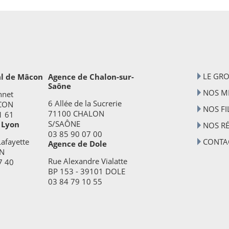
LE GR
al de Mâcon
Agence de Chalon-sur-
Saône
NOS MÉ
nnet
6 Allée de la Sucrerie
CON
NOS FI
71100 CHALON
1 61
S/SAÔNE
 Lyon
NOS R
03 85 90 07 00
afayette
CONTA
Agence de Dole
N
Rue Alexandre Vialatte
7 40
BP 153 - 39101 DOLE
03 84 79 10 55