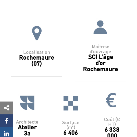
Maîtrise
d’ouvrage
Localisation
SCI L’âge
Rochemaure
d’or
(07)
Rochemaure
Coût (€
Architecte
Surface
HT)
2
Atelier
(m
)
6 338
6 406
3a
000