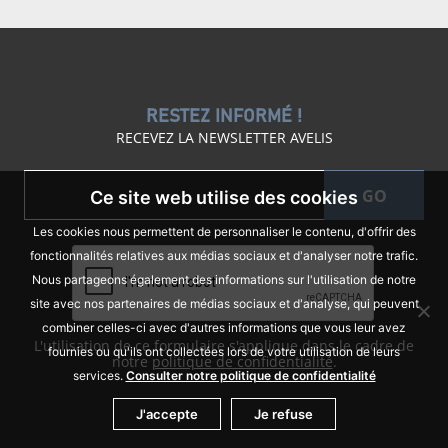
RESTEZ INFORMÉ !
RECEVEZ LA NEWSLETTER AVELIS
GO
Ce site web utilise des cookies
Les cookies nous permettent de personnaliser le contenu, d'offrir des
fonctionnalités relatives aux médias sociaux et d'analyser notre trafic.
Nous partageons également des informations sur l'utilisation de notre
site avec nos partenaires de médias sociaux et d'analyse, qui peuvent
combiner celles-ci avec d'autres informations que vous leur avez
L'utilisation de ce formulaire s'applique dans le cadre de
fournies ou qu'ils ont collectées lors de votre utilisation de leurs
notre
politique de confidentialité
.
services.
Consulter notre politique de confidentialité
J'accepte
Je refuse