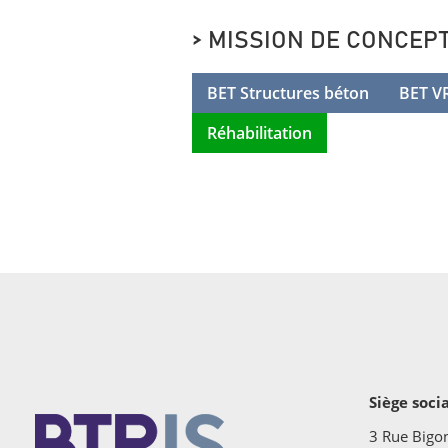
> MISSION DE CONCEPT
BET Structures béton
BET V
Réhabilitation
Siège soci
3 Rue Bigo