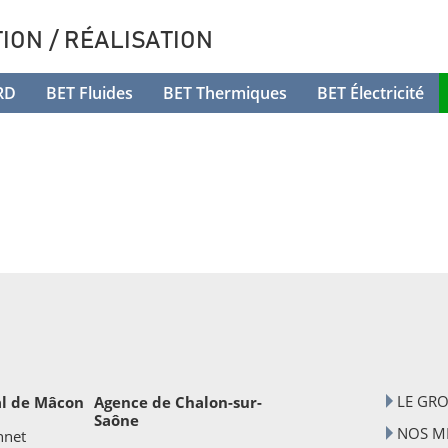
ION / RÉALISATION
RD
BET Fluides
BET Thermiques
BET Électricité
LE GR
al de Mâcon
Agence de Chalon-sur-
Saône
NOS MÉ
nnet